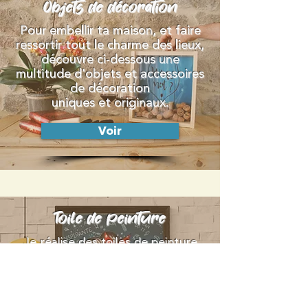
Objets de décoration
Pour embellir ta maison, et faire
ressortir tout le charme des lieux,
découvre ci-dessous une
multitude d'objets et accessoires
de décoration
uniques et originaux.
Voir
Toile de peinture
Je réalise des toiles de peinture
colorées en mélangeant plusieurs
techniques (dessin, peinture
aquarelle,
peinture acrylique…).