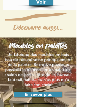
Voir
Découvre aussi...
Meubles en palettes
Je fabrique des meubles en bois
issu de récupération principalement
de la palette. Retrouve plusieurs
possibilités de mobilier en palettes
: salon de jardin, tête de lit, bureau,
fauteuil, table... tu n'as plus qu'à
faire ton choix!
En savoir plus