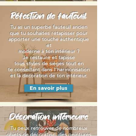
Réfection de fauteuil
Tu as un superbe fauteuil ancien
que tu souhaites retapisser pour
apporter une touche authentique
et
moderne à ton intérieur ?
Je restaure et tapisse
tous styles de sièges tout en
te
conseillant dans l’harmonisation
et la décoration de ton intérieur.
En savoir plus
Décoration intérieure
Tu peux retrouver de nombreux
objets de décoration, des peintures