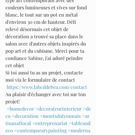
type art contemporain avec des 
couleurs lumineuses et vives sur fond 
blanc, le tout sur un pot en métal 
d'environ 30 cm de hauteur. Défi 
relevé désormais cet objet de 
décoration a trouvé sa place dans le 
salon avec d'autres objets inspirés du 
pop art et du cubisme. Merci pour ta 
confiance Sabine, j'ai adoré peindre 
cet objet
Si toi aussi tu as un projet, contacte 
moi via le formulaire de contact
https://www.labcddebea.com/contact
Au plaisir d'échanger avec toi sur ton 
projet!
#homedecor
#decorateurinterieur
#de
co
#decoration
#montsdulyonnais
#ar
tisanatlocal
#entreprenariat
#tableaud
eco
#contemporarypainting
#moderna