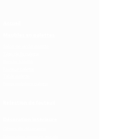
Exposition Lir'en Art de L'ABCD de
Béa à la Médiathèque d'Aveize du 16
Accueil
juillet au 4 septembre 2021
Meubles en palettes
Salon de jardin palette
Tête de lit palette
Bureau palette
Fauteuil palette
Table palette
Petits mobiliers palette
Réfection de fauteuil
Décoration intérieure
Objets de décoration
Décoration peinture murale