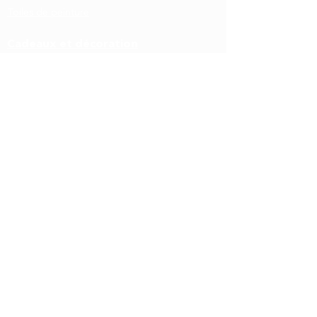
Toiles de peinture
Cadeaux et décoration
Cadeaux personnalisés
Naissance
Noël
A propos
Actualités
Partenariats
Contact
Informations
Mentions légales et CGU
Politique de confidentialité
1681 route de Chavannes